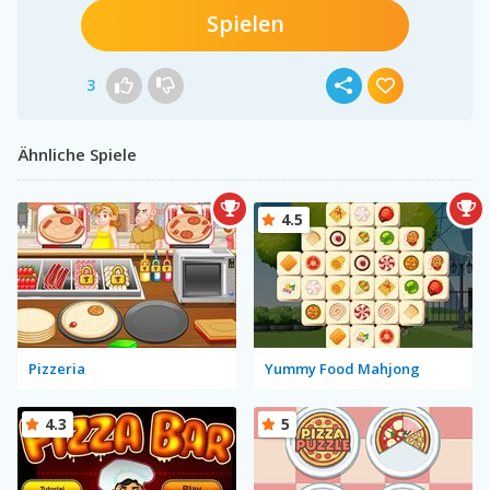
Spielen
3
Ähnliche Spiele
4.5
Pizzeria
Yummy Food Mahjong
4.3
5