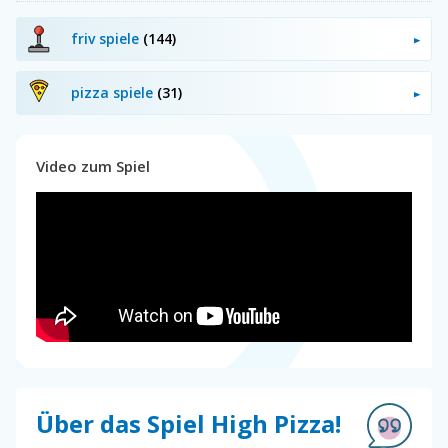
friv spiele
(144)
pizza spiele
(31)
Video zum Spiel
Über das Spiel High Pizza!