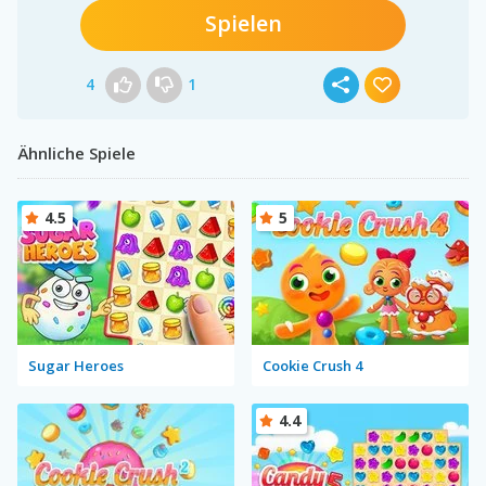
Spielen
4
1
Ähnliche Spiele
4.5
5
Sugar Heroes
Cookie Crush 4
4.4