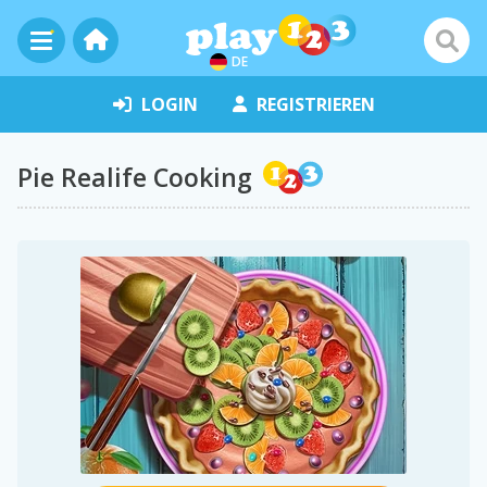
DE
LOGIN
REGISTRIEREN
Pie Realife Cooking