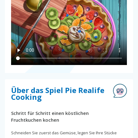
Über das Spiel Pie Realife
Cooking
Schritt für Schritt einen köstlichen
Fruchtkuchen kochen
Schneiden Sie zuerst das Gemüse, legen Sie Ihre Stücke