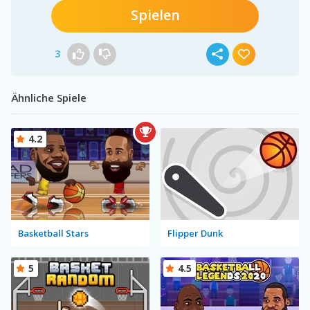
Spielen
3
Ähnliche Spiele
4.2
Basketball Stars
Flipper Dunk
5
4.5