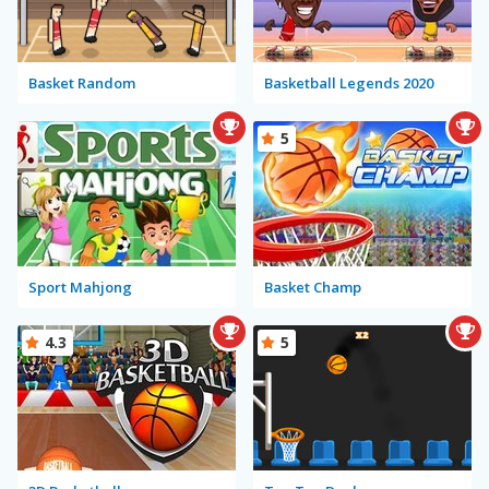
Basket Random
Basketball Legends 2020
5
Sport Mahjong
Basket Champ
4.3
5