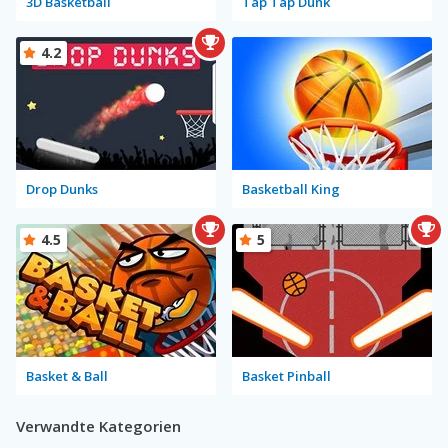
3D Basketball
Tap Tap Dunk
4.2
Drop Dunks
Basketball King
4.5
5
Basket & Ball
Basket Pinball
Verwandte Kategorien