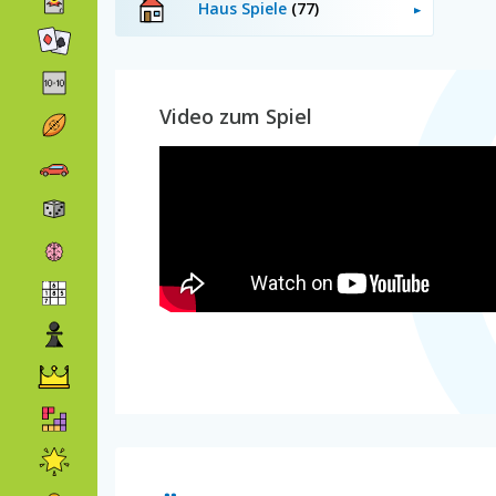
Haus Spiele
(77)
Video zum Spiel