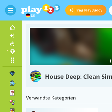
Frag
PlayBuddy
DE
House Deep: Clean Si
Verwandte Kategorien