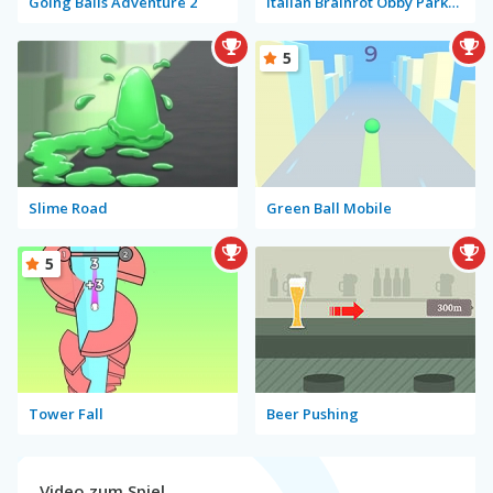
Going Balls Adventure 2
Italian Brainrot Obby Parkour
5
Slime Road
Green Ball Mobile
5
Tower Fall
Beer Pushing
Video zum Spiel