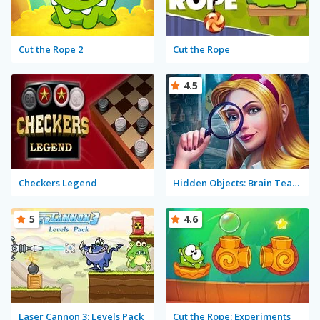
Cut the Rope 2
Cut the Rope
4.5
Checkers Legend
Hidden Objects: Brain Teaser
5
4.6
Laser Cannon 3: Levels Pack
Cut the Rope: Experiments