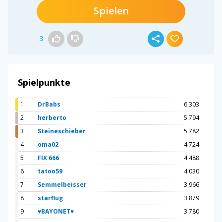
Spielen
3
Spielpunkte
1
DrBabs
6.303
2
herberto
5.794
3
Steineschieber
5.782
4
oma02
4.724
5
FIX 666
4.488
6
tatoo59
4.030
7
Semmelbeisser
3.966
8
starflug
3.879
9
♥BAYONET♥
3.780