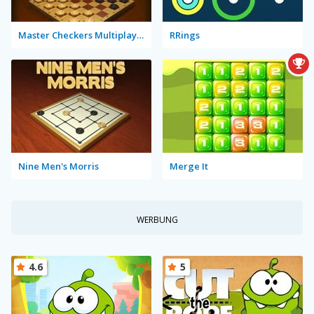
Master Checkers Multiplayer
RRings
Nine Men's Morris
Merge It
WERBUNG
4.6
5