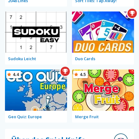
2048 Lines
Sort Tiles: Tap Away!
Sudoku Leicht
Duo Cards
4.4
4.5
Geo Quiz: Europe
Merge Fruit