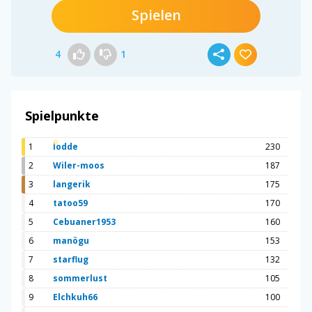
Spielen
4
1
Spielpunkte
1
lodde
230
2
Wiler-moos
187
3
langerik
175
4
tatoo59
170
5
Cebuaner1953
160
6
manögu
153
7
starflug
132
8
sommerlust
105
9
Elchkuh66
100