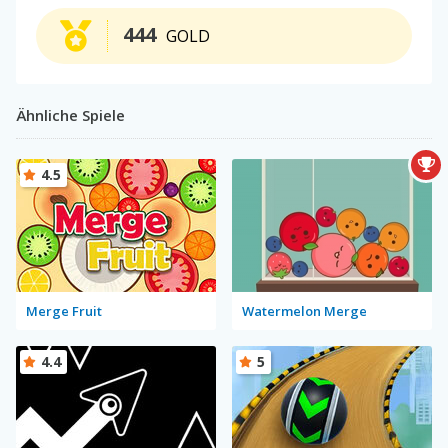
444
GOLD
Ähnliche Spiele
4.5
Merge Fruit
Watermelon Merge
4.4
5