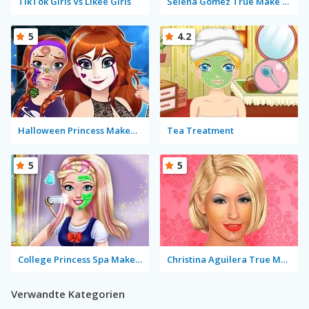
TikTok Girls Vs Likee Girls
Selena Gomez True Make Up
5
4.2
Halloween Princess Makeover
Tea Treatment
5
5
College Princess Spa Makeup
Christina Aguilera True Make Up
Verwandte Kategorien