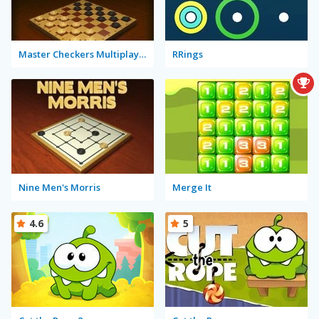
Master Checkers Multiplayer
RRings
Nine Men's Morris
Merge It
4.6
5