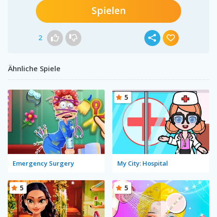
Spielen
2
Ähnliche Spiele
5
Emergency Surgery
My City: Hospital
5
5