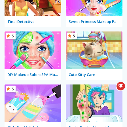
Tina: Detective
Sweet Princess Makeup Party
5
5
DIY Makeup Salon: SPA Makeover Studio
Cute Kitty Care
5