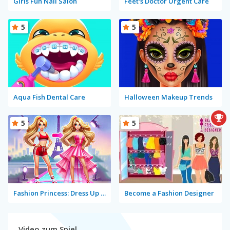
Girls Fun Nail Salon
Feet's Doctor Urgent Care
5
5
Aqua Fish Dental Care
Halloween Makeup Trends
5
5
Fashion Princess: Dress Up for Girls
Become a Fashion Designer
Video zum Spiel