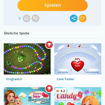
Spielen
3
Ähnliche Spiele
Frogtastic!
Love Tester
4.2