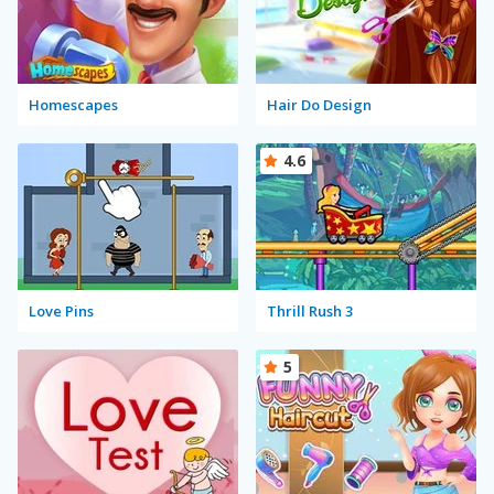
Homescapes
Hair Do Design
4.6
Love Pins
Thrill Rush 3
5