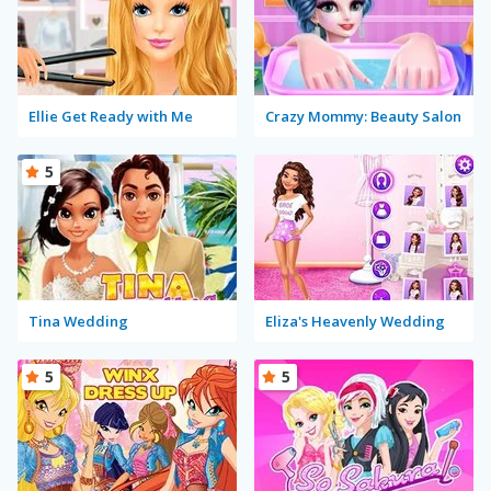
Ellie Get Ready with Me
Crazy Mommy: Beauty Salon
5
Tina Wedding
Eliza's Heavenly Wedding
5
5