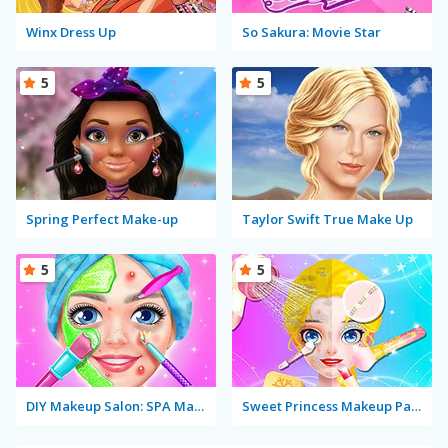
Winx Dress Up
So Sakura: Movie Star
5
5
Spring Perfect Make-up
Taylor Swift True Make Up
5
5
DIY Makeup Salon: SPA Makeover Studio
Sweet Princess Makeup Party