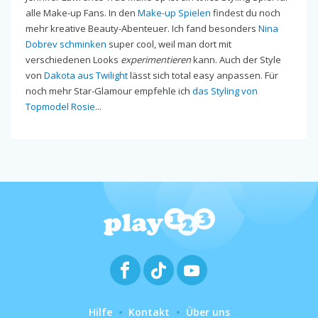
alle Make-up Fans. In den
Make-up Spielen
findest du noch
mehr kreative Beauty-Abenteuer. Ich fand besonders
Nina
Dobrev schminken
super cool, weil man dort mit
verschiedenen Looks
experimentieren
kann. Auch der Style
von
Dakota aus Twilight
lässt sich total easy anpassen. Für
noch mehr Star-Glamour empfehle ich
das Styling von
Topmodel Rosie
...
Hilfe
Kontakt
Über uns