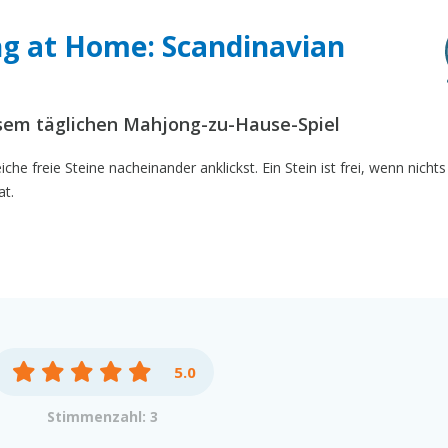
ng at Home: Scandinavian
sem täglichen Mahjong-zu-Hause-Spiel
che freie Steine nacheinander anklickst. Ein Stein ist frei, wenn nicht
at.
5.0
Stimmenzahl: 3