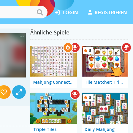
LOGIN
REGISTRIEREN
Ähnliche Spiele
5
Mahjong Connect Classic
Tile Matcher: Triple Fun
5
Triple Tiles
Daily Mahjong