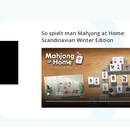
So spielt man Mahjong at Home:
Scandinavian Winter Edition