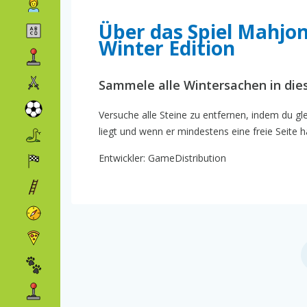
Über das Spiel Mahjo
Winter Edition
Sammele alle Wintersachen in die
Versuche alle Steine zu entfernen, indem du glei
liegt und wenn er mindestens eine freie Seite h
Entwickler: GameDistribution