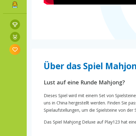
Über das Spiel Mahjo
Lust auf eine Runde Mahjong?
Dieses Spiel wird mit einem Set von Spielstein
uns in China hergestellt werden. Finden Sie p
Spielaufstellungen, um die Spielsteine von der 
Das Spiel Mahjong Deluxe auf Play123 hat eine 