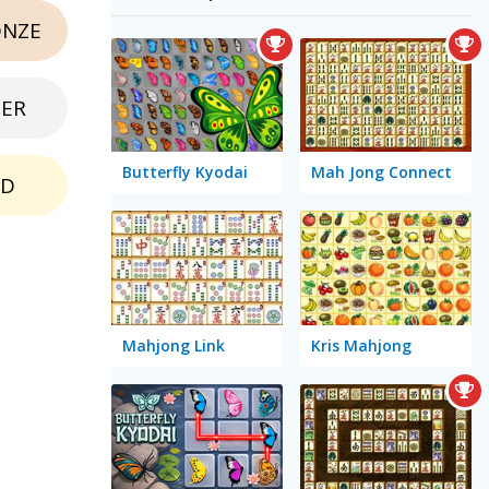
NZE
BER
Butterfly Kyodai
Mah Jong Connect
LD
Mahjong Link
Kris Mahjong