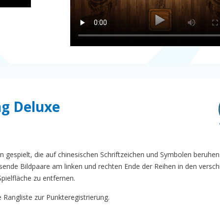
ng Deluxe
en gespielt, die auf chinesischen Schriftzeichen und Symbolen beruhen
assende Bildpaare am linken und rechten Ende der Reihen in den versc
Spielfläche zu entfernen.
Rangliste zur Punkteregistrierung.