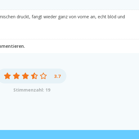
schen druckt, fangt wieder ganz von vorne an, echt blöd und
mmentieren.
3.7
Stimmenzahl: 19