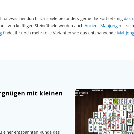
l für zwischendurch. Ich spiele besonders gerne die Fortsetzung
das 
Fans von kniffligen Steinrätseln werden auch
Ancient Mahjong
mit sei
g
findet ihr noch mehr tolle Varianten wie das entspannende
Mahjon
rgnügen mit kleinen
zu einer entspannten Runde des