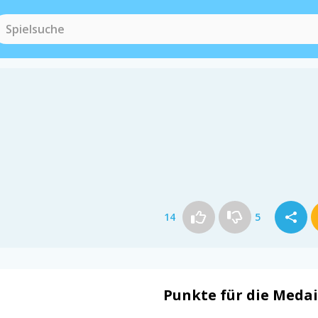
14
5
Punkte für die Medai