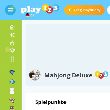
Frag
PlayBuddy
DE
Mahjong Deluxe
Spielpunkte