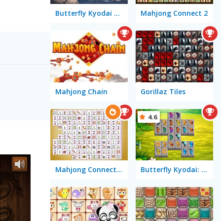
Butterfly Kyodai HD
Mahjong Connect 2
Mahjong Chain
Gorillaz Tiles
4.6
Mahjong Connect Classic
Butterfly Kyodai: Mahjong Connect