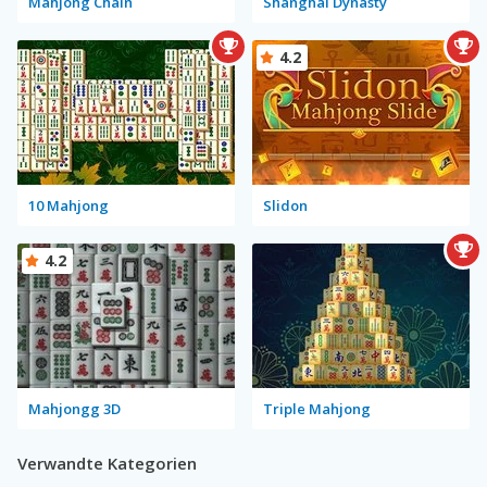
Mahjong Chain
Shanghai Dynasty
4.2
10 Mahjong
Slidon
4.2
Mahjongg 3D
Triple Mahjong
Verwandte Kategorien