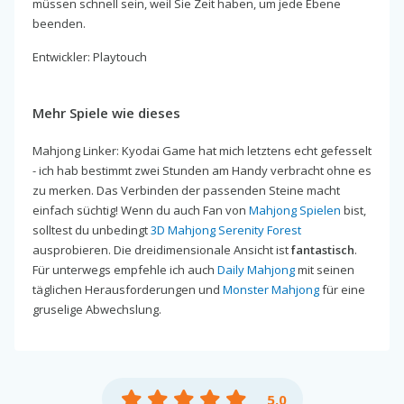
müssen schnell sein, weil Sie Zeit haben, um jede Ebene
beenden.
Entwickler: Playtouch
Mehr Spiele wie dieses
Mahjong Linker: Kyodai Game hat mich letztens echt gefesselt
- ich hab bestimmt zwei Stunden am Handy verbracht ohne es
zu merken. Das Verbinden der passenden Steine macht
einfach süchtig! Wenn du auch Fan von
Mahjong Spielen
bist,
solltest du unbedingt
3D Mahjong Serenity Forest
ausprobieren. Die dreidimensionale Ansicht ist
fantastisch
.
Für unterwegs empfehle ich auch
Daily Mahjong
mit seinen
täglichen Herausforderungen und
Monster Mahjong
für eine
gruselige Abwechslung.
5.0