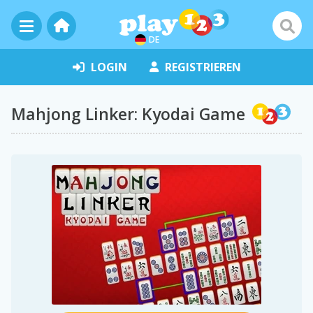
DE
LOGIN
REGISTRIEREN
Mahjong Linker: Kyodai Game