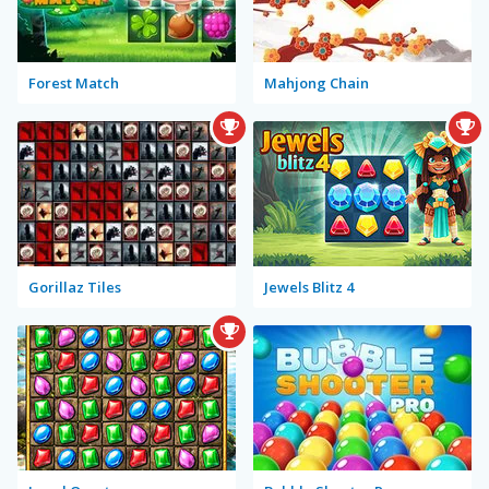
Forest Match
Mahjong Chain
Gorillaz Tiles
Jewels Blitz 4