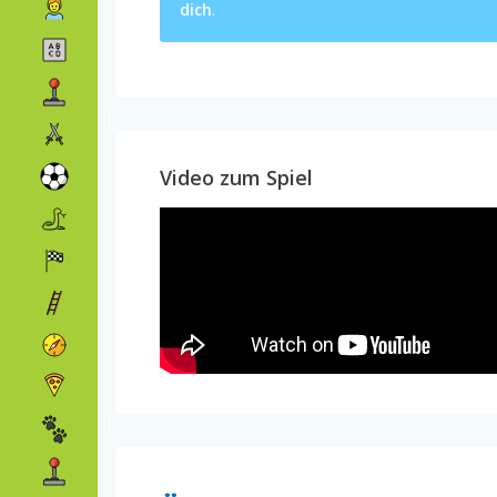
dich
.
Video zum Spiel