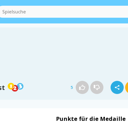
st
5
Punkte für die Medaille