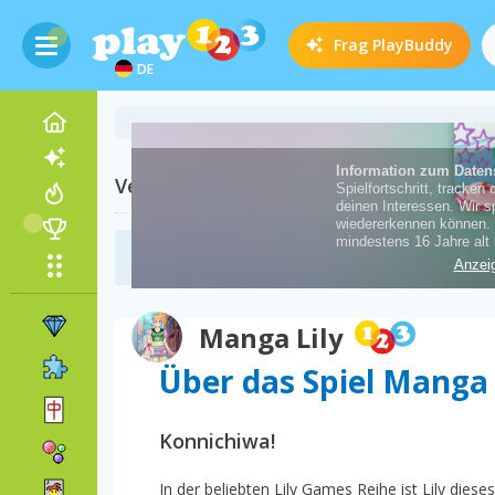
Frag
PlayBuddy
DE
Verwandte Kategorien
Kawaii Spiele
(8)
Manga Lily
Über das Spiel Manga 
Konnichiwa!
In der beliebten Lily Games Reihe ist Lily di