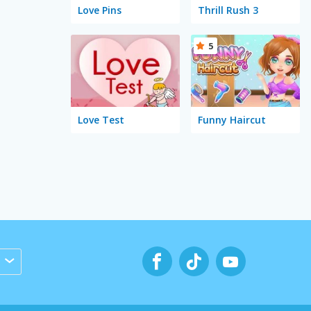
Love Pins
Thrill Rush 3
5
Love Test
Funny Haircut