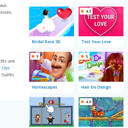
aus.
4.3
 Hosen,
Bridal Race 3D
Test Your Love
5
5
fits und
r
Lilys
 Outfits
Homescapes
Hair Do Design
4.6