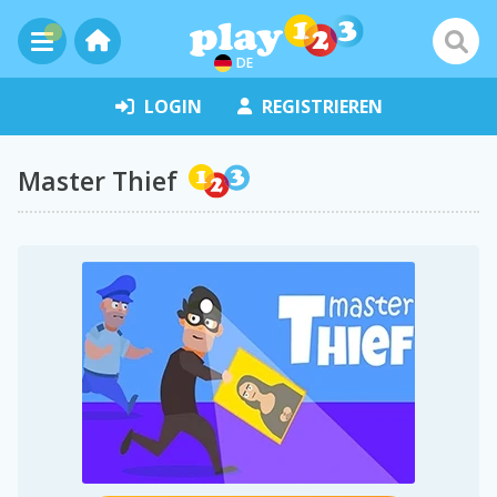
DE
LOGIN
REGISTRIEREN
Master Thief