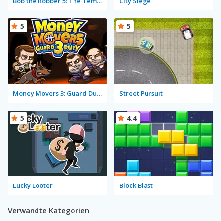
Bob the Robber 5: The Temple Adventure
City Siege
5
5
Money Movers 3: Guard Duty
Street Pursuit
5
4.4
Lucky Looter
Block Blast
Verwandte Kategorien