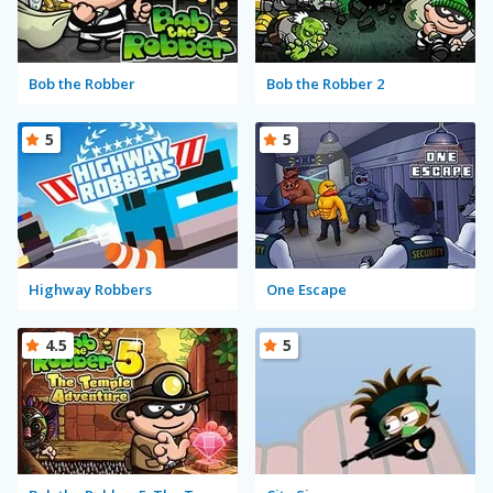
Bob the Robber
Bob the Robber 2
5
5
Highway Robbers
One Escape
4.5
5