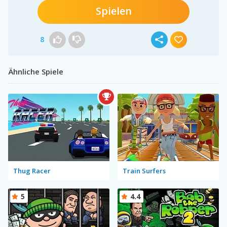
Spielen
8
Ähnliche Spiele
Thug Racer
Train Surfers
5
4.4