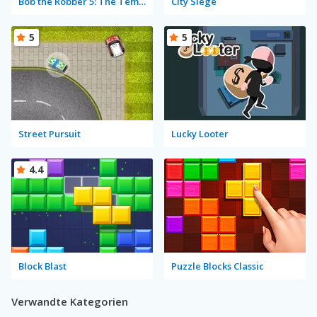
Bob the Robber 5: The Temple Adventure
City Siege
5
5
Street Pursuit
Lucky Looter
4.4
Block Blast
Puzzle Blocks Classic
Verwandte Kategorien