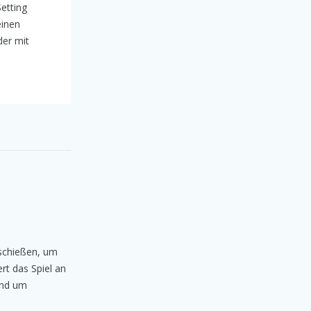
etting
einen
der mit
uschießen, um
rt das Spiel an
und um