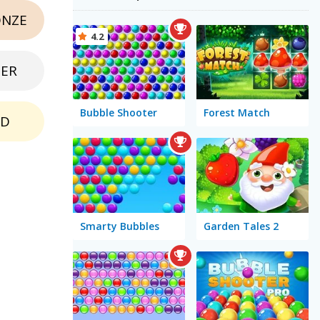
NZE
4.2
BER
Bubble Shooter
Forest Match
LD
Smarty Bubbles
Garden Tales 2