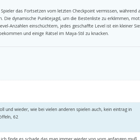
pieler das Fortsetzen vom letzten Checkpoint vermissen, während a
. Die dynamische Punktejagd, um die Bestenliste zu erklimmen, moti
vel-Anzahlen einschüchtern, jedes geschaffte Level ist ein kleiner Sie
 bekommen und einige Rätsel im Maya-Stil zu knacken.
ll und wieder, wie bei vielen anderen spielen auch, kein eintrag in
öffeln, 62
er ich finde es schade das man immer wieder von vorn anfangen muß.