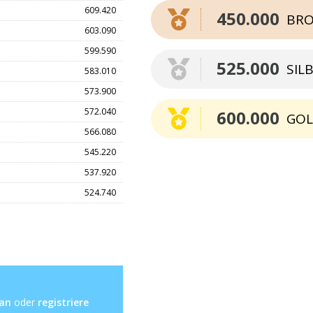
609.420
450.000
BRO
603.090
599.590
525.000
SIL
583.010
573.900
572.040
600.000
GO
566.080
545.220
537.920
524.740
 an
oder
registriere