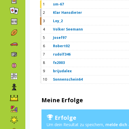
1
sm-67
2
Klar Hansdieter
3
Loy_2
4
Volker Seemann
5
Josef97
6
Robert02
7
rudolf346
8
fx2003
9
brijudalex
10
Sonnenschein64
Meine Erfolge
Erfolge
Um dein Resultat zu speichern,
melde dich