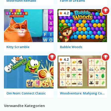
Moorhuhn Remake
Farm of Dreams
4.2
Kitty Scramble
Bubble Woods
4.2
Om Nom: Connect Classic
Woodventure: Mahjong Connect
Verwandte Kategorien