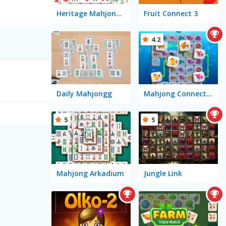
Heritage Mahjong Classic
Fruit Connect 3
4.2
Daily Mahjongg
Mahjong Connect Fish World
5
5
Mahjong Arkadium
Jungle Link