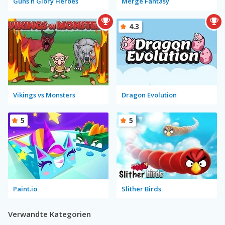
Guns n Glory Heroes
Merge Fantasy
4.3
Vikings vs Monsters
Dragon Evolution
5
5
Paint.io
Slither Birds
Verwandte Kategorien