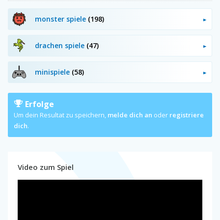
monster spiele
(198)
drachen spiele
(47)
minispiele
(58)
Erfolge
Um dein Resultat zu speichern,
melde dich an
oder
registriere
dich
.
Video zum Spiel