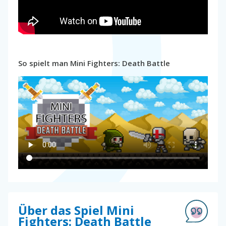
So spielt man Mini Fighters: Death Battle
Über das Spiel Mini
Fighters: Death Battle