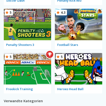
Soccer Dash
Penalty Kick Wiz
5
4.3
Penalty Shooters 3
Football Stars
5
5
Freekick Training
Heroes Head Ball
Verwandte Kategorien