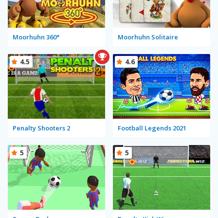
Moorhuhn 360°
Moorhuhn Solitaire
4.5
4.6
Penalty Shooters 2
Football Legends 2021
5
5