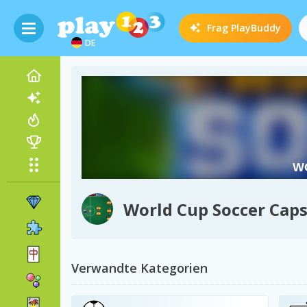
Frag
PlayBuddy
DE
World Cup Soccer Cap
Verwandte Kategorien