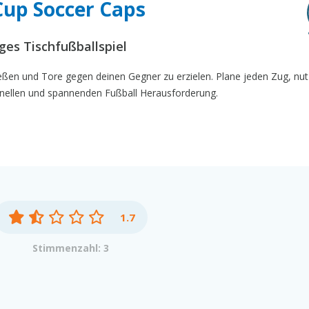
Cup Soccer Caps
iges Tischfußballspiel
eßen und Tore gegen deinen Gegner zu erzielen. Plane jeden Zug, nut
chnellen und spannenden Fußball Herausforderung.
1.7
Stimmenzahl: 3