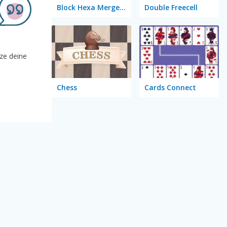
Block Hexa Merge 2048
Double Freecell
ze deine
Chess
Cards Connect