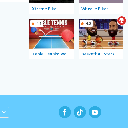
Xtreme Bike
Wheelie Biker
4.5
4.2
Table Tennis: World Tour
Basketball Stars