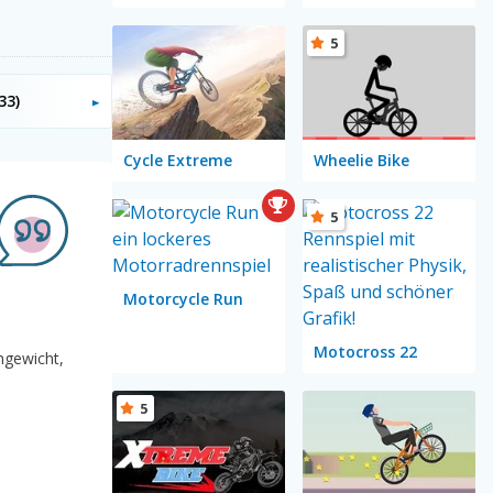
5
33)
Cycle Extreme
Wheelie Bike
5
Motorcycle Run
Motocross 22
chgewicht,
5