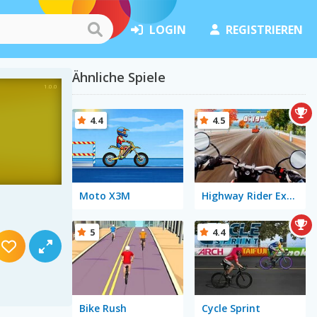
LOGIN
REGISTRIEREN
Ähnliche Spiele
4.4
4.5
Moto X3M
Highway Rider Extreme
5
4.4
Bike Rush
Cycle Sprint