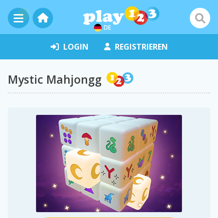
DE
LOGIN
REGISTRIEREN
Mystic Mahjongg