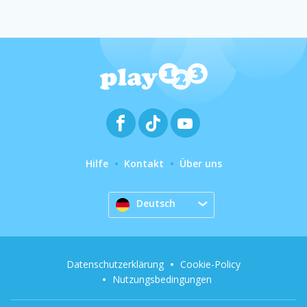
Hilfe
Kontakt
Über uns
Deutsch
Datenschutzerklärung
Cookie-Policy
Nutzungsbedingungen