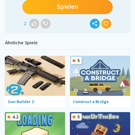
Spielen
2
Ähnliche Spiele
5
Gun Builder 2
Construct a Bridge
4.2
5