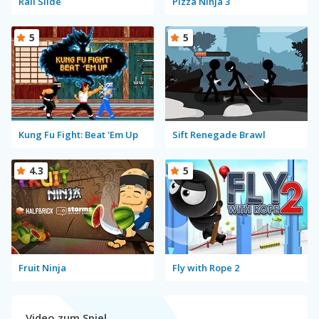
Rail Slide
Pizza Ninja 3
5
5
Kung Fu Fight: Beat 'Em Up
Sift Renegade Brawl
4.3
5
Fruit Ninja
Fly with Rope 2
Video zum Spiel