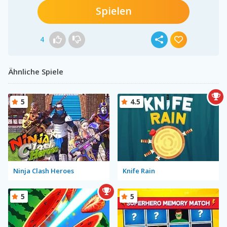
Spielen
4
Ähnliche Spiele
5
4.5
Ninja Clash Heroes
Knife Rain
5
5