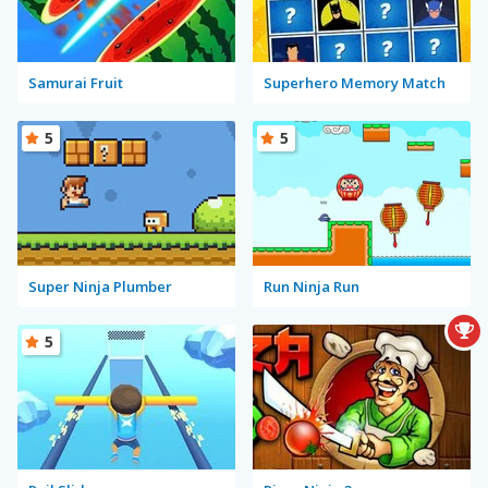
Samurai Fruit
Superhero Memory Match
5
5
Super Ninja Plumber
Run Ninja Run
5