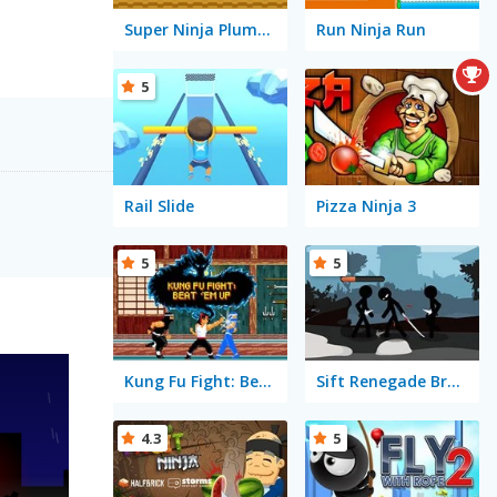
Super Ninja Plumber
Run Ninja Run
5
Rail Slide
Pizza Ninja 3
5
5
Kung Fu Fight: Beat 'Em Up
Sift Renegade Brawl
4.3
5