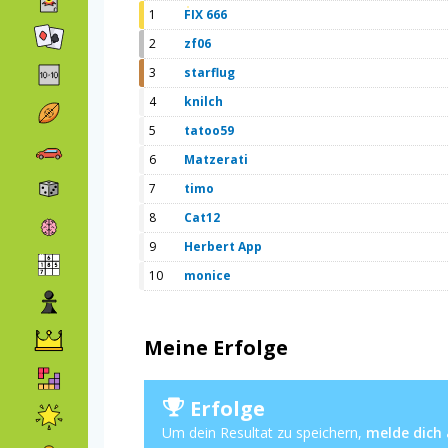
1
FIX 666
2
zf06
3
starflug
4
knilch
5
tatoo59
6
Matzerati
7
timo
8
Cat12
9
Herbert App
10
monice
Meine Erfolge
Erfolge
Um dein Resultat zu speichern,
melde dich