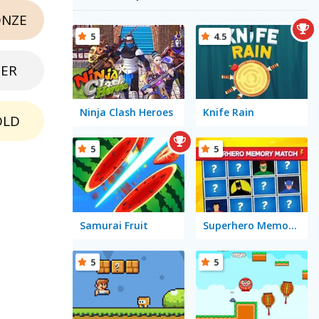
NZE
5
4.5
BER
Ninja Clash Heroes
Knife Rain
OLD
5
5
Samurai Fruit
Superhero Memory Match
5
5