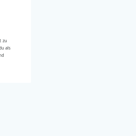
t zu
du als
nd