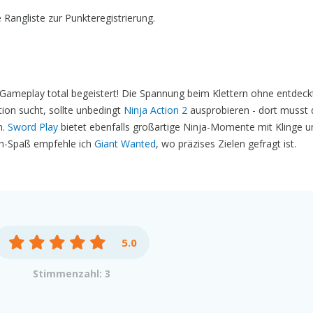
e Rangliste zur Punkteregistrierung.
h-Gameplay total begeistert! Die Spannung beim Klettern ohne entdeck
tion sucht, sollte unbedingt
Ninja Action 2
ausprobieren - dort musst 
n.
Sword Play
bietet ebenfalls großartige Ninja-Momente mit Klinge u
h-Spaß empfehle ich
Giant Wanted
, wo präzises Zielen gefragt ist.
5.0
Stimmenzahl: 3