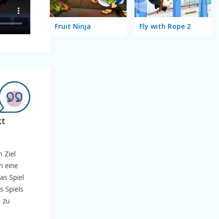
Fruit Ninja
Fly with Rope 2
kt
 Ziel
h eine
as Spiel
s Spiels
 zu