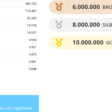
965.732
6.000.000
BRO
118.487
55.302
8.000.000
SIL
19.728
19.557
9.556
10.000.000
G
3.921
3.875
3.861
3.848
 an
oder
registriere