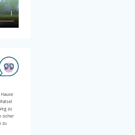
h Hause
Rätsel
Weg zu
 sicher
n zu