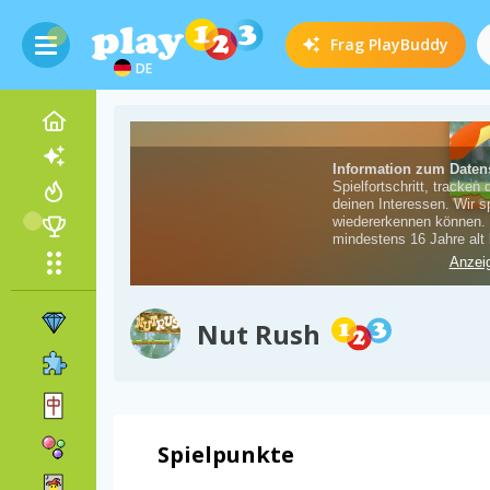
Frag
PlayBuddy
DE
Nut Rush
Spielpunkte