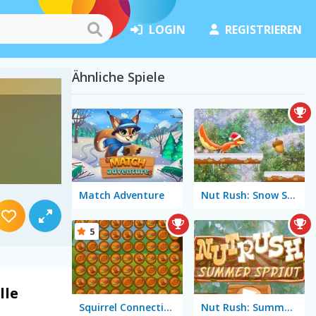
LOGIN
REGISTRIEREN
Ähnliche Spiele
Match Adventure
Nut Rush: Snow Scramble
5
lle
Squirrel Connection
Nut Rush: Summer Sprint