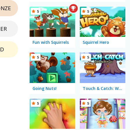
NZE
5
5
BER
Fun with Squirrels
Squirrel Hero
LD
5
5
Going Nuts!
Touch & Catch: Winter Fun
5
5