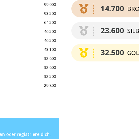
99.000
14.700
BRO
93.500
64.500
23.600
SIL
46.500
46.500
43.100
32.500
GO
32.600
32.600
32.500
29.800
 an
oder
registriere dich
.