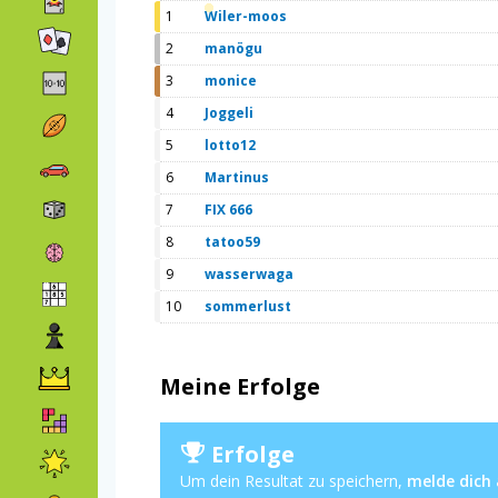
1
Wiler-moos
2
manögu
3
monice
4
Joggeli
5
lotto12
6
Martinus
7
FIX 666
8
tatoo59
9
wasserwaga
10
sommerlust
Meine Erfolge
Erfolge
Um dein Resultat zu speichern,
melde dich