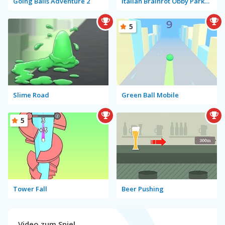
Going Balls Adventure 2
Italian Brainrot Obby Parkour
5
Slime Road
Green Ball Mobile
5
Tower Fall
Beer Pushing
Video zum Spiel