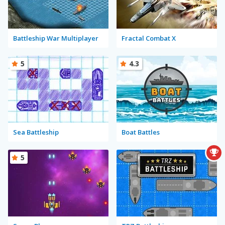
Battleship War Multiplayer
Fractal Combat X
5
4.3
Sea Battleship
Boat Battles
5