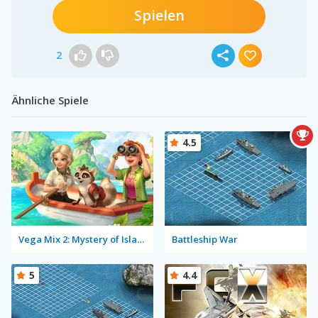
Spielen
2
Ähnliche Spiele
4.5
Vega Mix 2: Mystery of Island
Battleship War
5
4.4