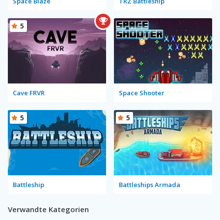
Space Blaze
TRZ Battleship
5
Cave FRVR
Space Shooter
5
5
Battleship
Battleships Armada
Verwandte Kategorien