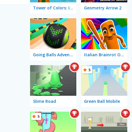
Tower of Colors: Island Edition
Geometry Arrow 2
Going Balls Adventure 2
Italian Brainrot Obby Parkour
5
Slime Road
Green Ball Mobile
5