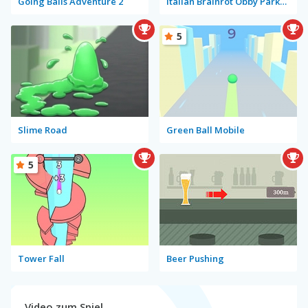
Going Balls Adventure 2
Italian Brainrot Obby Parkour
5
Slime Road
Green Ball Mobile
5
Tower Fall
Beer Pushing
Video zum Spiel