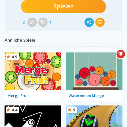
Spielen
2
1
Ähnliche Spiele
4.5
Merge Fruit
Watermelon Merge
4.4
5