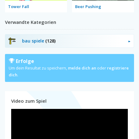
Tower Fall
Beer Pushing
Verwandte Kategorien
bau spiele
(128)
Erfolge
Um dein Resultat zu speichern,
melde dich an
oder
registriere
dich
.
Video zum Spiel