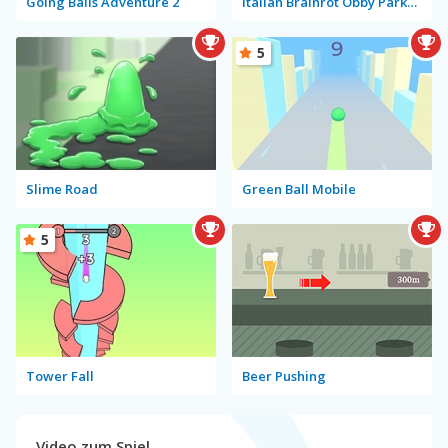
Going Balls Adventure 2
Italian Brainrot Obby Parkour
5
Slime Road
Green Ball Mobile
5
Tower Fall
Beer Pushing
Video zum Spiel