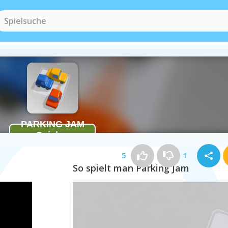
Physik Spiele
(93)
5
1
So spielt man Parking Jam