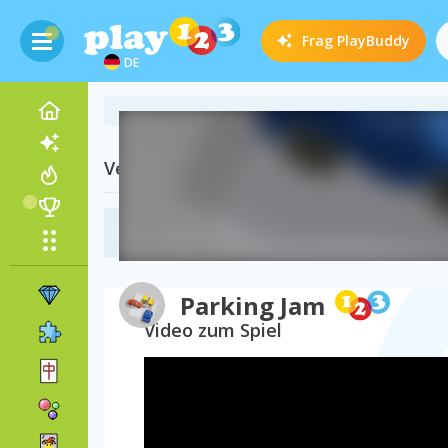
Frag
PlayBuddy
DE
Verwandte Kategorien
3D Auto Spiele
(41)
Parking Jam
Video zum Spiel