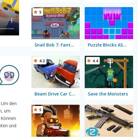
5
Snail Bob 7: Fantasy Story
Puzzle Blocks ASMR Match
4.2
4.4
Beam Drive Car Crash Test Simulator
Save the Monsters
n. Um den
5
en, um
. Können
iten und