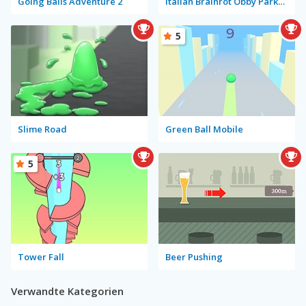
Going Balls Adventure 2
Italian Brainrot Obby Parkour
5
Slime Road
Green Ball Mobile
5
Tower Fall
Beer Pushing
Verwandte Kategorien