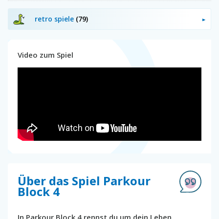
retro spiele
(79)
Video zum Spiel
Über das Spiel Parkour
Block 4
In Parkour Block 4 rennst du um dein Leben,