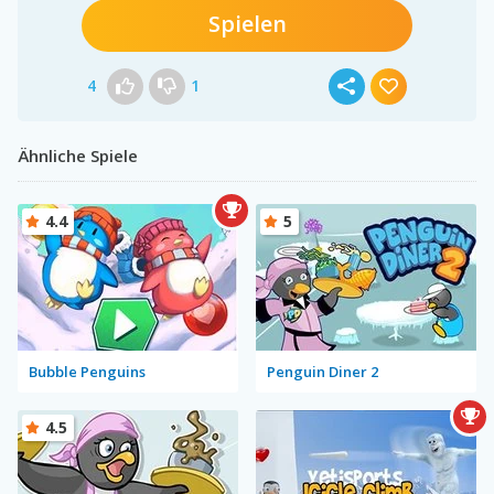
Spielen
4
1
Ähnliche Spiele
4.4
5
Bubble Penguins
Penguin Diner 2
4.5