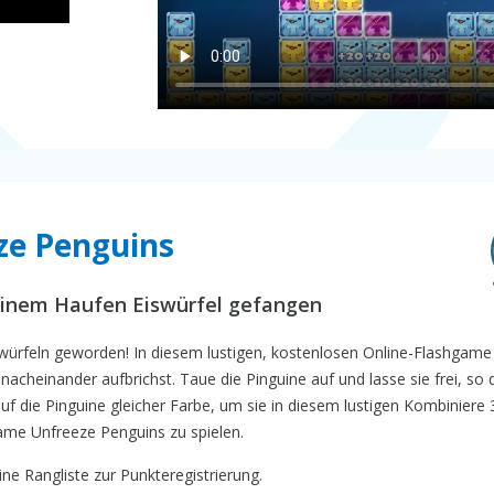
ze Penguins
 einem Haufen Eiswürfel gefangen
iswürfeln geworden! In diesem lustigen, kostenlosen Online-Flashgam
nacheinander aufbrichst. Taue die Pinguine auf und lasse sie frei, so 
auf die Pinguine gleicher Farbe, um sie in diesem lustigen Kombiniere 
ame Unfreeze Penguins zu spielen.
ne Rangliste zur Punkteregistrierung.