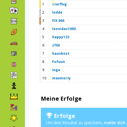
1
starflug
2
lodde
3
FIX 666
4
leonidas1000
5
happy123
6
zf06
7
hausboot
8
Fufuun
9
inga
10
maxmorty
Meine Erfolge
Erfolge
Um dein Resultat zu speichern,
melde dich