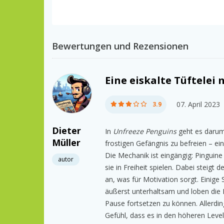
Bewertungen und Rezensionen
Eine eiskalte Tüftelei
07. April 2023
3.9
Dieter
In
Unfreeze Penguins
geht es darum
Müller
frostigen Gefängnis zu befreien – ein
Die Mechanik ist eingängig: Pinguine
autor
sie in Freiheit spielen. Dabei steigt d
an, was für Motivation sorgt. Einige 
äußerst unterhaltsam und loben die M
Pause fortsetzen zu können. Allerdi
Gefühl, dass es in den höheren Leve