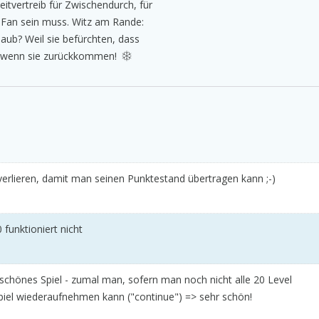
eitvertreib für Zwischendurch, für
-Fan sein muss. Witz am Rande:
ub? Weil sie befürchten, dass
rd, wenn sie zurückkommen!
erlieren, damit man seinen Punktestand übertragen kann ;-)
 funktioniert nicht
 schönes Spiel - zumal man, sofern man noch nicht alle 20 Level
Spiel wiederaufnehmen kann ("continue") => sehr schön!