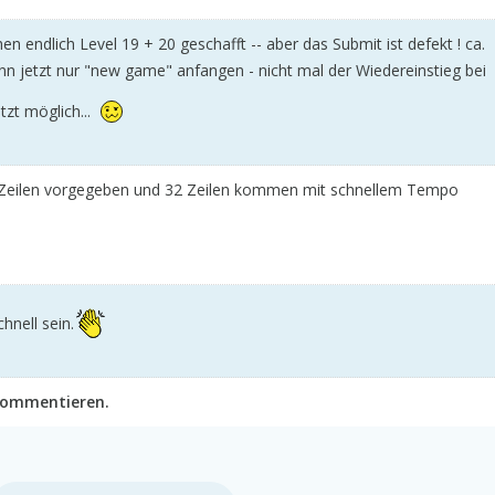
hen endlich Level 19 + 20 geschafft -- aber das Submit ist defekt ! ca.
ann jetzt nur "new game" anfangen - nicht mal der Wiedereinstieg bei
etzt möglich...
 7 Zeilen vorgegeben und 32 Zeilen kommen mit schnellem Tempo
hnell sein.
 kommentieren.