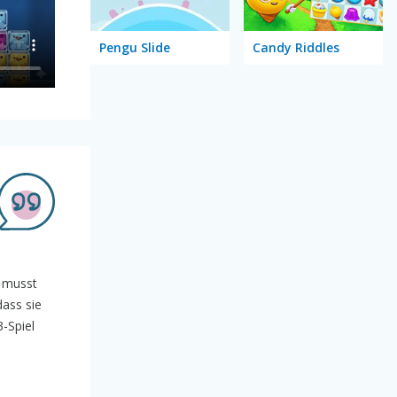
Pengu Slide
Candy Riddles
e musst
dass sie
3-Spiel