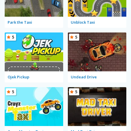
Park the Taxi
Unblock Taxi
5
5
Ojek Pickup
Undead Drive
5
5