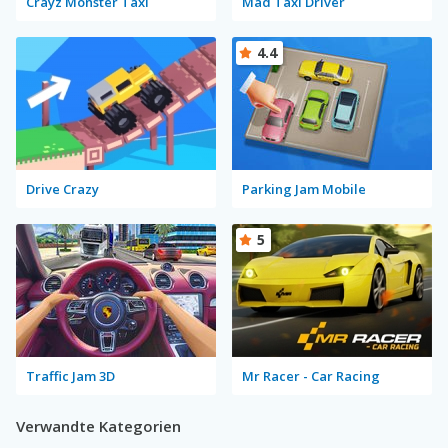
Crayz Monster Taxi
Mad Taxi Driver
4.4
Drive Crazy
Parking Jam Mobile
5
Traffic Jam 3D
Mr Racer - Car Racing
Verwandte Kategorien