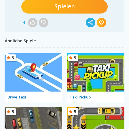
Spielen
4
Ähnliche Spiele
5
5
Drive Taxi
Taxi Pickup
5
5