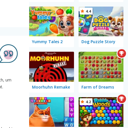
4.4
Yummy Tales 2
Dog Puzzle Story
ich, um
t.
Moorhuhn Remake
Farm of Dreams
4.2