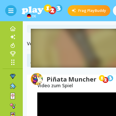
Frag
PlayBuddy
DE
Verwandte Kategorien
Kizi Spiele
(68)
Piñata Muncher
Video zum Spiel