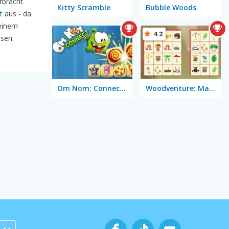
rbracht
Kitty Scramble
Bubble Woods
t
aus - da
einem
4.2
sen.
Om Nom: Connect Classic
Woodventure: Mahjong Connect