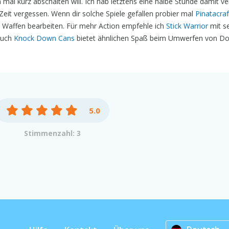
al kurz abschalten will. Ich hab letztens eine halbe Stunde damit ve
 Zeit vergessen. Wenn dir solche Spiele gefallen probier mal
Pinatacraf
n Waffen bearbeiten. Für mehr Action empfehle ich
Stick Warrior
mit s
Auch
Knock Down Cans
bietet ähnlichen Spaß beim Umwerfen von Do
5.0
Stimmenzahl: 3