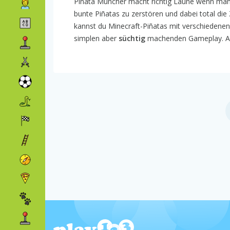
Piñata Muncher macht richtig Laune wenn man m
bunte Piñatas zu zerstören und dabei total die
kannst du Minecraft-Piñatas mit verschiedene
simplen aber
süchtig
machenden Gameplay. 