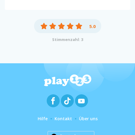
5.0
Stimmenzahl: 3
Hilfe
Kontakt
Über uns