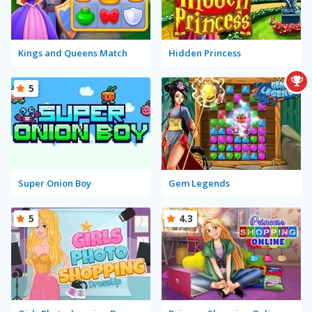
Kings and Queens Match
Hidden Princess
5
Super Onion Boy
Gem Legends
5
4.3