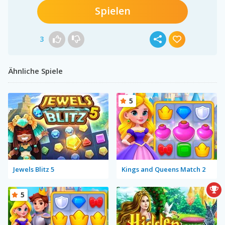
Spielen
3
Ähnliche Spiele
5
Jewels Blitz 5
Kings and Queens Match 2
5