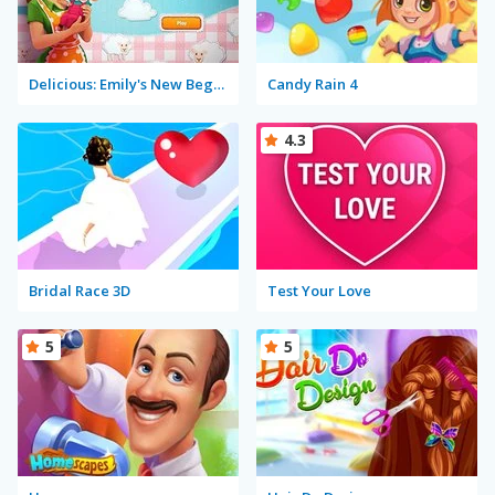
Delicious: Emily's New Beginning
Candy Rain 4
4.3
Bridal Race 3D
Test Your Love
5
5