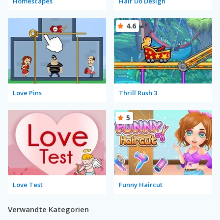
Homescapes
Hair Do Design
4.6
Love Pins
Thrill Rush 3
5
Love Test
Funny Haircut
Verwandte Kategorien