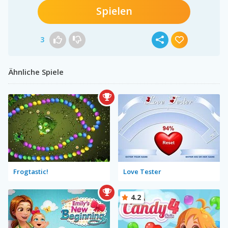
Spielen
3
Ähnliche Spiele
Frogtastic!
Love Tester
4.2