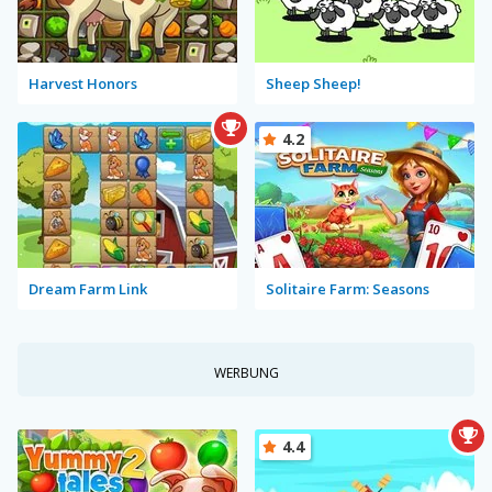
Harvest Honors
Sheep Sheep!
4.2
Dream Farm Link
Solitaire Farm: Seasons
WERBUNG
4.4