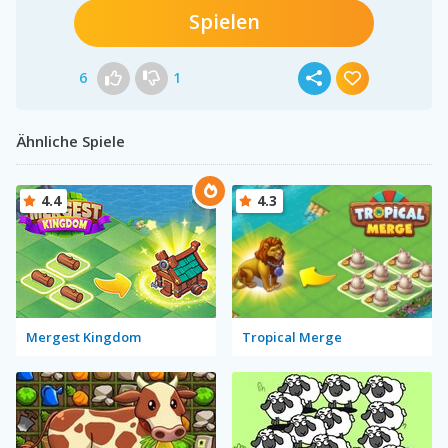
Spielen
6
1
Ähnliche Spiele
4.4
4.3
Mergest Kingdom
Tropical Merge