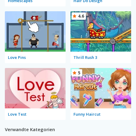
Homescapes
Hair Do Design
4.6
Love Pins
Thrill Rush 3
5
Love Test
Funny Haircut
Verwandte Kategorien