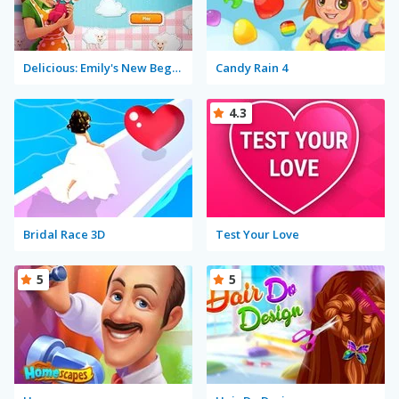
Delicious: Emily's New Beginning
Candy Rain 4
4.3
Bridal Race 3D
Test Your Love
5
5