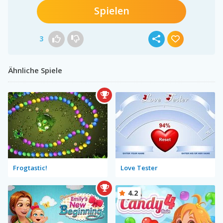
Spielen
3
Ähnliche Spiele
Frogtastic!
Love Tester
4.2