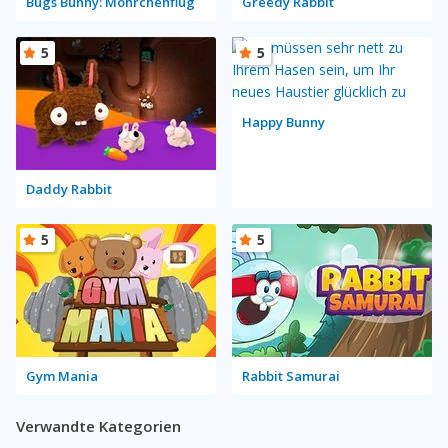
Bugs Bunny: Möhrchenflug
Greedy Rabbit
5
5
Happy Bunny
Daddy Rabbit
5
5
Gym Mania
Rabbit Samurai
Verwandte Kategorien