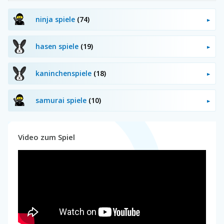
ninja spiele
(74)
hasen spiele
(19)
kaninchenspiele
(18)
samurai spiele
(10)
Video zum Spiel